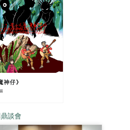
魔神仔》
賜
關鼎談會