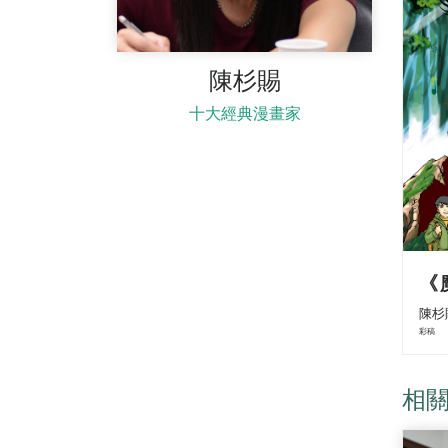
陳杉賜
十大經典漫畫家
《
陳杉
彩稿
相