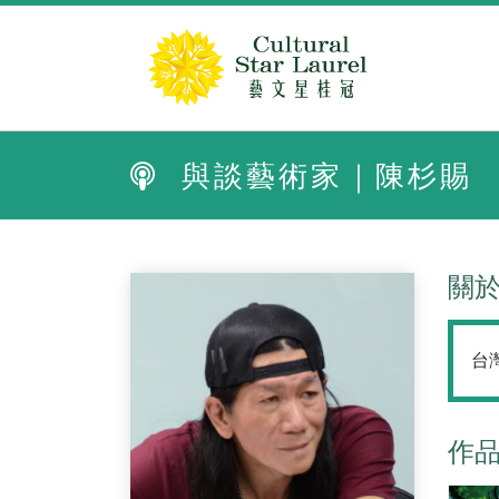
與談藝術家｜陳杉賜
關
台
作