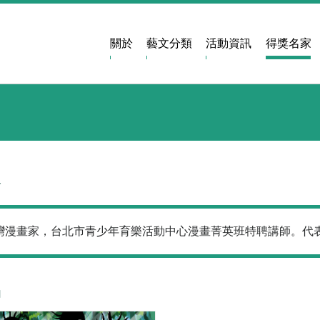
關於
藝文分類
活動資訊
得獎名家
於
灣漫畫家，台北市青少年育樂活動中心漫畫菁英班特聘講師。代
品