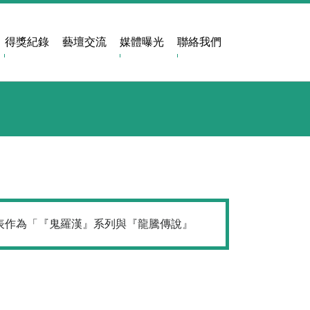
得獎紀錄
藝壇交流
媒體曝光
聯絡我們
表作為「『鬼羅漢』系列與『龍騰傳說』