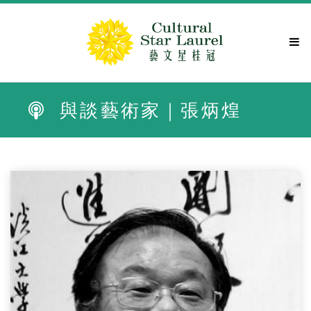
關於
與談藝術家｜張炳煌
藝文分類
活動資訊
得獎名家
得獎紀錄
藝壇交流
媒體曝光