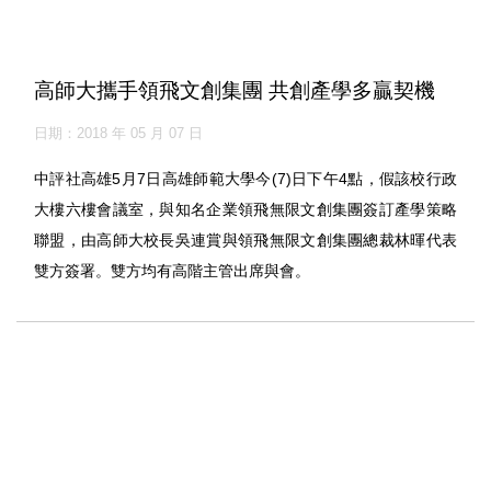
高師大攜手領飛文創集團 共創產學多贏契機
日期：2018 年 05 月 07 日
中評社高雄5月7日高雄師範大學今(7)日下午4點，假該校行政
大樓六樓會議室，與知名企業領飛無限文創集團簽訂產學策略
聯盟，由高師大校長吳連賞與領飛無限文創集團總裁林暉代表
雙方簽署。雙方均有高階主管出席與會。