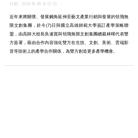
日期：2018 年 05 月 07 日
近年來將關懷、發展觸角延伸至藝文產業行銷與發展的領飛無
限文創集團，於今(7)日與國立高雄師範大學簽訂產學策略聯
盟，由高師大校長吳連賞與領飛無限文創集團總裁林暉代表雙
方簽署，藉由合作內容強化雙方在生技、文創、美術、雲端影
音等技術上的產學合作關係，為雙方創造更多產學機會。