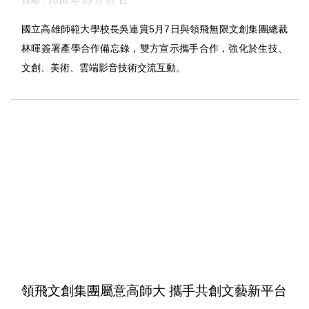
日期：2018 年 05 月 07 日
國立高雄師範大學校長吳連賞5月7日與領飛無限文創集團總裁
林暉簽署產學合作備忘錄，雙方宣示攜手合作，強化於生技、
文創、美術、雲端影音技術交流互動。
領飛文創集團屬意高師大 攜手共創文藝新平台