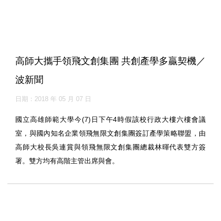
高師大攜手領飛文創集團 共創產學多贏契機／
波新聞
日期：2018 年 05 月 07 日
國立高雄師範大學今(7)日下午4時假該校行政大樓六樓會議
室，與國內知名企業領飛無限文創集團簽訂產學策略聯盟，由
高師大校長吳連賞與領飛無限文創集團總裁林暉代表雙方簽
署。雙方均有高階主管出席與會。