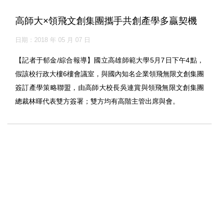
高師大×領飛文創集團攜手共創產學多贏契機
日期：2018 年 05 月 07 日
【記者于郁金/綜合報導】國立高雄師範大學5月7日下午4點，
假該校行政大樓6樓會議室，與國內知名企業領飛無限文創集團
簽訂產學策略聯盟，由高師大校長吳連賞與領飛無限文創集團
總裁林暉代表雙方簽署；雙方均有高階主管出席與會。