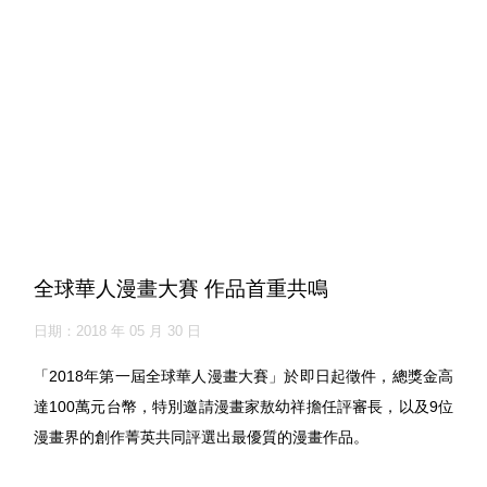
全球華人漫畫大賽 作品首重共鳴
日期：2018 年 05 月 30 日
「2018年第一屆全球華人漫畫大賽」於即日起徵件，總獎金高
達100萬元台幣，特別邀請漫畫家敖幼祥擔任評審長，以及9位
漫畫界的創作菁英共同評選出最優質的漫畫作品。