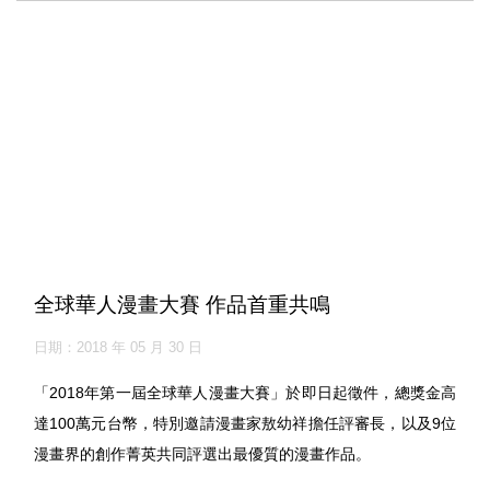
全球華人漫畫大賽 作品首重共鳴
日期：2018 年 05 月 30 日
「2018年第一屆全球華人漫畫大賽」於即日起徵件，總獎金高
達100萬元台幣，特別邀請漫畫家敖幼祥擔任評審長，以及9位
漫畫界的創作菁英共同評選出最優質的漫畫作品。