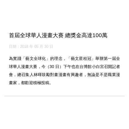
首屆全球華人漫畫大賽 總獎金高達100萬
日期：2018 年 05 月 30 日
為實踐「藝文全球化」的理念，「藝文星桂冠」舉辦第一屆全
球華人漫畫大賽，今（30 日）下午也在台博館小白宮召開記者
會，總召集人林暉鼓勵對畫漫畫有興趣者，無論是不是職業漫
畫家，都歡迎積極投稿。